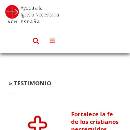
Saltar
al
contenido
» TESTIMONIO
Fortalece la fe
de los cristianos
perseguidos