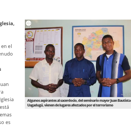
glesia,
 en el
menudo
s
Juan
ra
Iglesia
Algunos aspirantes al sacerdocio, del seminario mayor Juan Bautista
Uagadugú, vienen de lugares afectados por el terrorismo
 está
lemas
so es