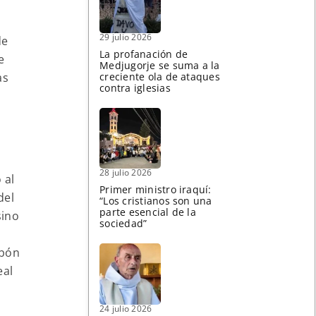
29 julio 2026
de
La profanación de
e
Medjugorje se suma a la
as
creciente ola de ataques
contra iglesias
28 julio 2026
 al
Primer ministro iraquí:
del
“Los cristianos son una
parte esencial de la
sino
sociedad”
abón
eal
24 julio 2026