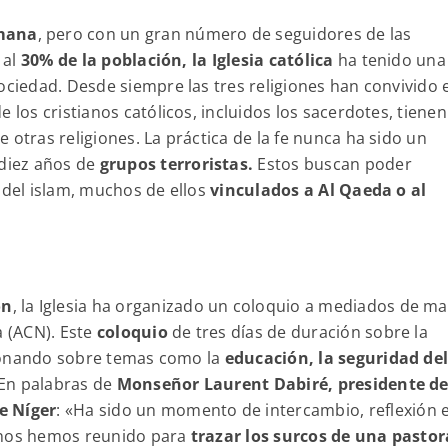
mana
, pero con un gran número de seguidores de las
 al
30% de la población, la Iglesia católica
ha tenido una
ociedad. Desde siempre las tres religiones han convivido 
 los cristianos católicos, incluidos los sacerdotes, tienen
 otras religiones. La práctica de la fe nunca ha sido un
 diez años de
grupos terroristas.
Estos buscan poder
 del islam, muchos de ellos
vinculados a Al Qaeda o al
ón
, la Iglesia ha organizado un coloquio a mediados de ma
a (ACN). Este
coloquio
de tres días de duración sobre la
exionando sobre temas como la
educación, la seguridad de
 En palabras de
Monseñor Laurent Dabiré, presidente de
e Níger
: «Ha sido un momento de intercambio, reflexión 
a, nos hemos reunido para
trazar los surcos de una pastor