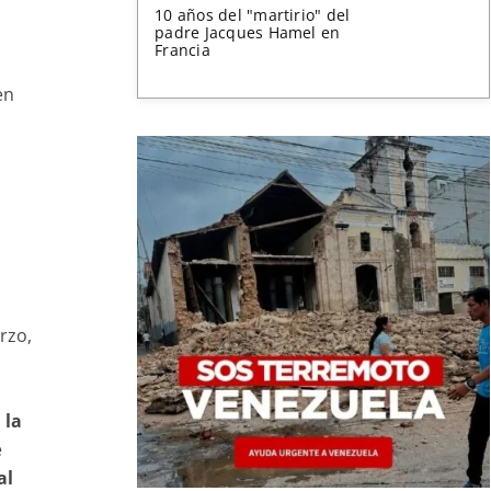
10 años del "martirio" del
padre Jacques Hamel en
Francia
en
rzo,
l
 la
e
al