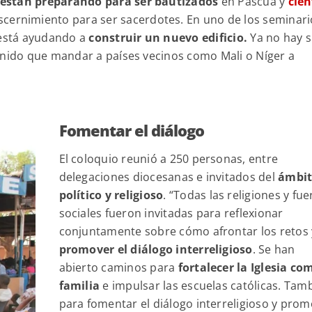
 están preparando para ser bautizados
en Pascua y
cien
cernimiento para ser sacerdotes. En uno de los seminari
 está ayudando a
construir un nuevo edificio.
Ya no hay s
enido que mandar a países vecinos como Mali o Níger a
Fomentar el diálogo
El coloquio reunió a 250 personas, entre
delegaciones diocesanas e invitados del
ámbi
político y religioso
. “Todas las religiones y fue
sociales fueron invitadas para reflexionar
conjuntamente sobre cómo afrontar los retos 
promover el diálogo interreligioso
. Se han
abierto caminos para
fortalecer la Iglesia co
familia
e impulsar las escuelas católicas. Tam
para fomentar el diálogo interreligioso y pro