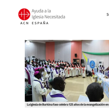
Saltar
al
S
contenido
La Iglesia de Burkina Faso celebra 125 años de la evangelización en 