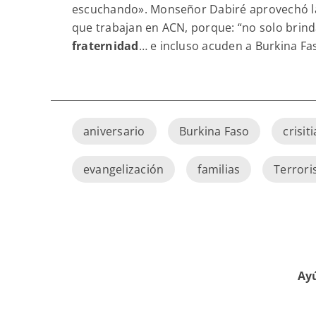
escuchando». Monseñor Dabiré aprovechó l
que trabajan en ACN, porque: “no solo brin
fraternidad
… e incluso acuden a Burkina Faso
aniversario
Burkina Faso
crisi
evangelización
familias
Terror
Ayú