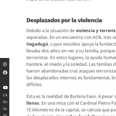
Desplazados por la violencia
Debido a la situación de
violencia y terror
separadas. En un encuentro con ACN, tres s
Uagadugú
, cuyos estudios apoya la fundaci
llevaba dos años sin ver a su familia, porqu
terroristas. En estos lugares, la ayuda huma
hambre, el miedo y la soledad. Las familias 
fueron abandonadas tras ataques terroristas
los desplazados internos es fundamental, b
difíciles.
CA
Esta es la realidad de Burkina Faso. A pesar 
EU
llenas
. En una misa con el Cardinal Pietro 
GL
15 kilómetros de la capital, se calcula que 
ES