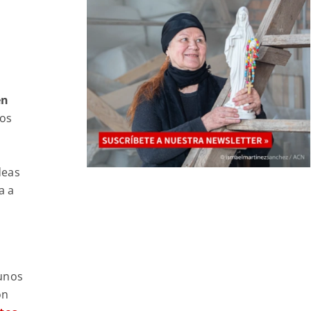
en
los
deas
a a
 unos
ón