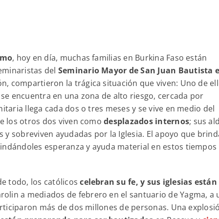
ismo
, hoy en día, muchas familias en Burkina Faso están
eminaristas del
Seminario Mayor de San Juan Bautista 
ón, compartieron la trágica situación que viven: Uno de el
e se encuentra en una zona de alto riesgo, cercada por
nitaria llega cada dos o tres meses y se vive en medio del
de los otros dos viven como
desplazados internos
; sus al
 y sobreviven ayudadas por la Iglesia. El apoyo que brind
rindándoles esperanza y ayuda material en estos tiempos
de todo, los católicos
celebran su fe, y sus iglesias están
Parolin a mediados de febrero en el santuario de Yagma, a
participaron más de dos millones de personas. Una explosi