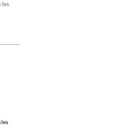
 los
ales