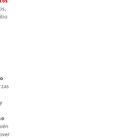
tos
os,
itio
to
rzas
y
mo
bién
mover