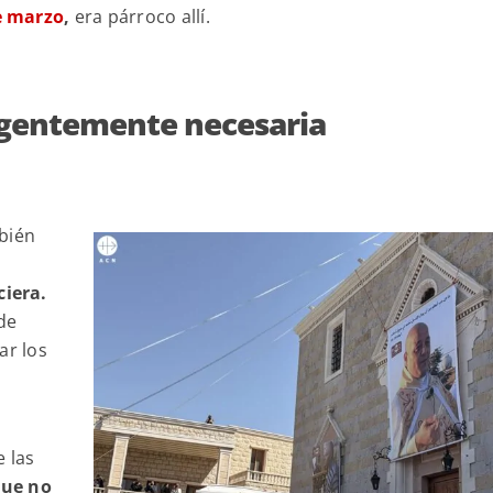
e marzo
,
era párroco allí.
rgentemente necesaria
mbién
iera.
de
ar los
e las
que no