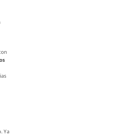
a
con
os
ias
o. Ya