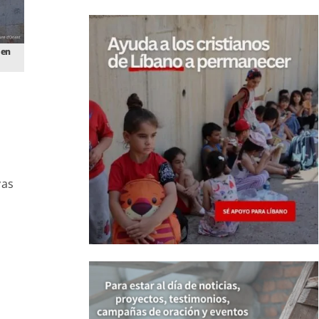
 en
vas