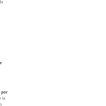
ás
e
 por
 la
n