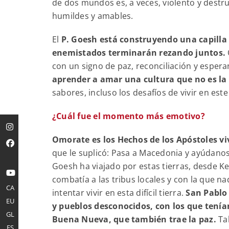
de dos mundos es, a veces, violento y destr
humildes y amables.
El
P. Goesh está construyendo una capilla 
enemistados terminarán rezando juntos.
con un signo de paz, reconciliación y esper
aprender a amar una cultura que no es la
sabores, incluso los desafíos de vivir en es
¿Cuál fue el momento más emotivo?
Omorate es los Hechos de los Apóstoles vi
que le suplicó: Pasa a Macedonia y ayúdanos
Goesh ha viajado por estas tierras, desde Ke
combatía a las tribus locales y con la que na
CA
intentar vivir en esta difícil tierra.
San Pablo 
EU
y pueblos desconocidos, con los que tenía
GL
Buena Nueva, que también trae la paz.
Tal
ES