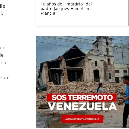
10 años del "martirio" del
dio
padre Jacques Hamel en
la,
Francia
con
de
r al
as de