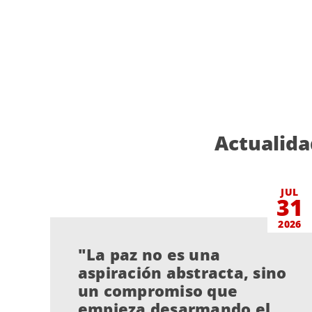
Actualida
JUL
31
2026
"La paz no es una
aspiración abstracta, sino
un compromiso que
empieza desarmando el