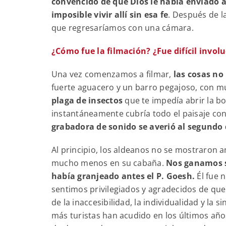
convencido de que Dios le había enviado a 
imposible vivir allí sin esa fe
. Después de l
que regresaríamos con una cámara.
¿Cómo fue la filmación? ¿Fue difícil involu
Una vez comenzamos a filmar,
las cosas no
fuerte aguacero y un barro pegajoso, con m
plaga de insectos
que te impedía abrir la b
instantáneamente cubría todo el paisaje c
grabadora de sonido se averió al segundo 
Al principio, los aldeanos no se mostraron a
mucho menos en su cabaña.
Nos ganamos su
había granjeado antes el P. Goesh.
Él fue 
sentimos privilegiados y agradecidos de que
de la inaccesibilidad, la individualidad y la
más turistas han acudido en los últimos años