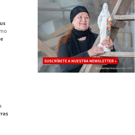
bus
omo
de
o
a
rras