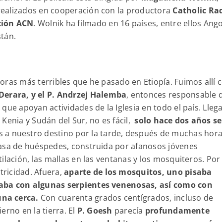
realizados en cooperación con la productora
Catholic Ra
ción ACN
. Wolnik ha filmado en 16 países, entre ellos Ango
stán.
oras más terribles que he pasado en Etiopía. Fuimos allí 
erara, y el P. Andrzej Halemba
, entonces responsable 
, que apoyan actividades de la Iglesia en todo el país. Llega
e Kenia y Sudán del Sur, no es fácil,
solo hace dos años se
s a nuestro destino por la tarde, después de muchas hor
casa de huéspedes, construida por afanosos jóvenes
ilación, las mallas en las ventanas y los mosquiteros. Por
ricidad. Afuera,
aparte de los mosquitos, uno pisaba
raba con algunas serpientes venenosas, así como con
na cerca.
Con cuarenta grados centígrados, incluso de
ierno en la tierra. El
P. Goesh
parecía
profundamente