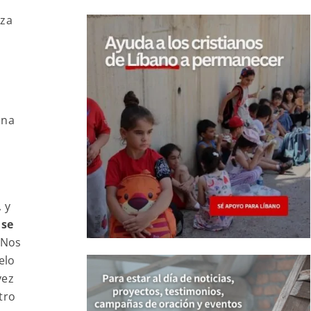
eza
una
 y
 se
 Nos
elo
vez
tro