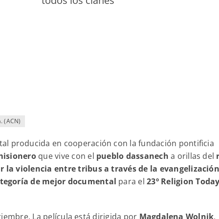
todos los clanes”
a. (ACN)
l producida en cooperación con la fundación pontificia
misionero
que vive con el
pueblo dassanech
a orillas del
 la violencia entre tribus a través de la evangelización
ategoría de mejor documental
para el
23º Religion Toda
ptiembre. La película está dirigida por
Magdalena Wolnik
,