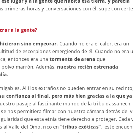
ese lugar y a la gente que habita esa tierra, y parecía
as primeras horas y conversaciones con él, supe con cert
crar a la gente?
 hicieron sino empeorar.
Cuando no era el calor, era un
ultitud de escorpiones emergiendo de él. Cuando no era 
oca, entonces era una
tormenta de arena
que
on polvo marrón. Además,
nuestra recién estrenada
día.
migables. Allí los extraños no pueden entrar en su recinto,
 confianza al final, pero más bien gracias a la que ya
nuestro pasaje al fascinante mundo de la tribu dassanech.
 se nos permitiera filmar con nuestra cámara detrás del v
 singularidad que esta etnia tiene derecho a proteger. Cada 
 al Valle del Omo, rico en
“tribus exóticas”
, este encuen