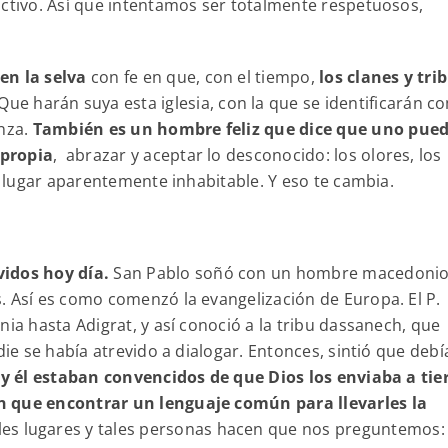
uctivo. Así que intentamos ser totalmente respetuosos,
en la selva
con fe en que, con el tiempo,
los clanes y tri
Que harán suya esta iglesia, con la que se identificarán c
anza.
También es un hombre feliz que dice que uno pue
 propia
, abrazar y aceptar lo desconocido: los olores, los
te lugar aparentemente inhabitable. Y eso te cambia.
vidos hoy día.
San Pablo soñó con un hombre macedoni
. Así es como comenzó la evangelización de Europa. El P.
nia hasta Adigrat, y así conoció a la tribu dassanech, que
die se había atrevido a dialogar. Entonces, sintió que debí
y él estaban convencidos de que Dios los enviaba a tie
n que encontrar un lenguaje común para llevarles la
es lugares y tales personas hacen que nos preguntemos: