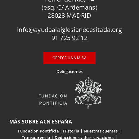
(esq. C/ Ardemans)
28028 MADRID
info@ayudaalaiglesianecesitada.org
91 725 92 12
OFRECE UNA MISA
Delegaciones
MÁS SOBRE ACN ESPAÑA
Fundación Pontificia
Historia
Nuestras cuentas
Transparencia
Deducciones y desgravaciones