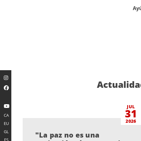
Ayú
Actualida
JUL
31
CA
2026
EU
GL
"La paz no es una
ES