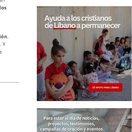
dos
ión
.
. Y
s