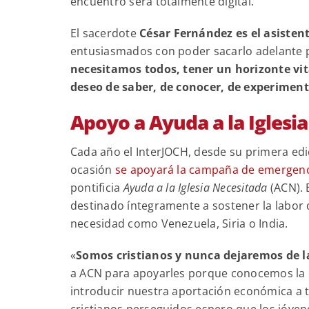
encuentro será totalmente digital.
El sacerdote
César Fernández es el asistent
entusiasmados con poder sacarlo adelante p
necesitamos todos, tener un horizonte vi
deseo de saber, de conocer, de experiment
Apoyo a Ayuda a la Iglesi
Cada año el InterJOCH, desde su primera ed
ocasión
se apoyará la campaña de emergenc
pontificia
Ayuda a la Iglesia Necesitada
(ACN). 
destinado íntegramente a sostener la labor d
necesidad como Venezuela, Siria o India.
«
Somos cristianos y nunca dejaremos de la
a ACN para apoyarles porque conocemos la 
introducir nuestra aportación económica a tr
cristianos perseguidos espero que los jóven