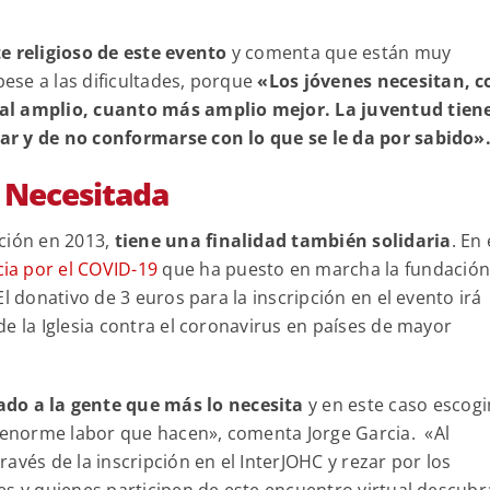
e religioso de este evento
y comenta que están muy
ese a las dificultades, porque
«Los jóvenes necesitan, 
tal amplio, cuanto más amplio mejor. La juventud tien
ar y de no conformarse con lo que se le da por sabido»
a Necesitada
ición en 2013,
tiene una finalidad también solidaria
. En
ia por el COVID-19
que ha puesto en marcha la fundación
El donativo de 3 euros para la inscripción en el evento irá
e la Iglesia contra el coronavirus en países de mayor
do a la gente que más lo necesita
y en este caso escog
enorme labor que hacen», comenta Jorge Garcia. «Al
avés de la inscripción en el InterJOHC y rezar por los
es y quienes participen de este encuentro virtual descub