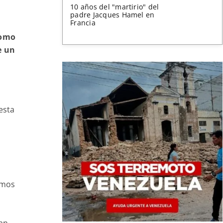
10 años del "martirio" del
padre Jacques Hamel en
Francia
como
e un
.
 esta
imos
ran