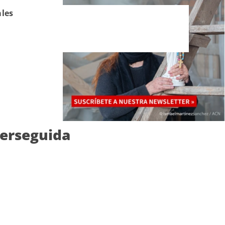
ales
perseguida