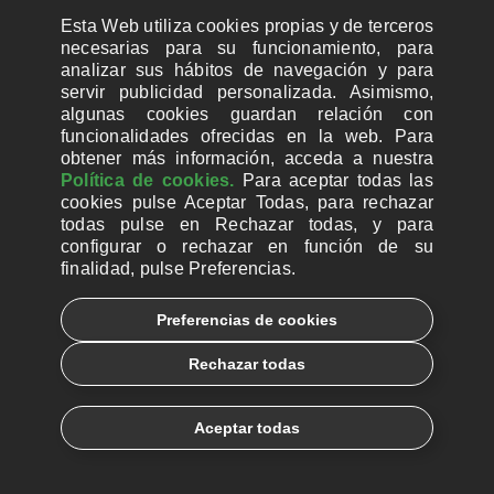
Esta Web utiliza cookies propias y de terceros
CONTÁCTANOS
necesarias para su funcionamiento, para
analizar sus hábitos de navegación y para
Sede central
servir publicidad personalizada. Asimismo,
Ferrer del Río, 14
algunas cookies guardan relación con
(esq. C/ Ardemans)
funcionalidades ofrecidas en la web. Para
obtener más información, acceda a nuestra
28028 MADRID
Política de cookies.
Para aceptar todas las
cookies pulse Aceptar Todas, para rechazar
info@ayudaalaiglesianecesitada.org
todas pulse en Rechazar todas, y para
91 725 92 12
configurar o rechazar en función de su
finalidad, pulse Preferencias.
OFRECE UNA MISA
Preferencias de cookies
Rechazar todas
Delegaciones
Aceptar todas