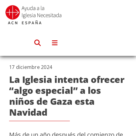
Saltar
al
contenido
17 diciembre 2024
La Iglesia intenta ofrecer
“algo especial” a los
niños de Gaza esta
Navidad
Más de un año después del comienzo de