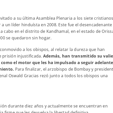
vitado a su última Asamblea Plenaria a los siete cristiano
a un líder hinduísta en 2008. Este fue el desencadenante
 a cabo en el distrito de Kandhamal, en el estado de Oriss
000 se quedaron sin hogar.
a conmovido a los obispos, al relatar la dureza que han
prisión injustificada.
Además, han transmitido su vali
, como el motor que les ha impulsado a seguir adelant
imiento.
Para finalizar, el arzobispo de Bombay y presiden
denal Oswald Gracias rezó junto a todos los obispos una
isión durante diez años y actualmente se encuentran en
ia firme que les devuelva la libertad definitiva.