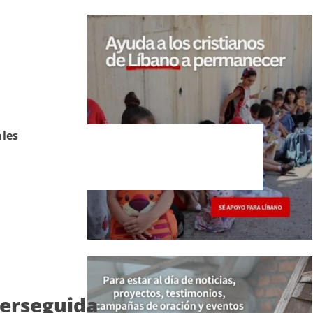
ales
perseguida