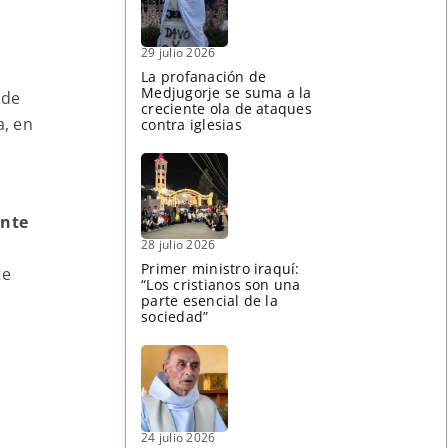
29 julio 2026
s
La profanación de
Medjugorje se suma a la
 de
creciente ola de ataques
a, en
contra iglesias
ente
28 julio 2026
e
Primer ministro iraquí:
te
“Los cristianos son una
parte esencial de la
sociedad”
24 julio 2026