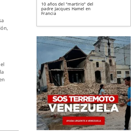
10 años del "martirio" del
padre Jacques Hamel en
Francia
sa
ión,
o
el
la
 en