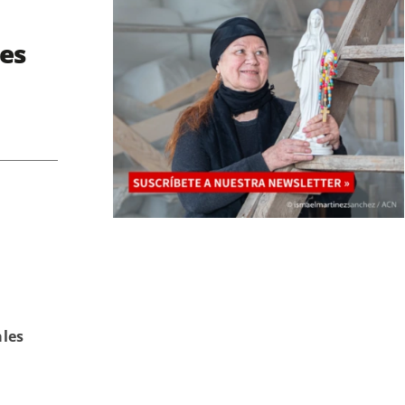
les
ales