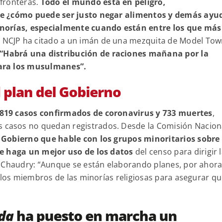
fronteras.
Todo el mundo está en peligro,
ue ¿cómo puede ser justo negar alimentos y demás ayu
inorías, especialmente cuando están entre los que más
 la NCJP ha citado a un imán de una mezquita de Model To
“Habrá una distribución de raciones mañana por la
para los musulmanes”.
el plan del Gobierno
.819 casos confirmados de coronavirus y 733 muertes
,
casos no quedan registrados. Desde la Comisión Nacion
 Gobierno que hable con los grupos minoritarios sobre 
ue haga un mejor uso de los datos
del censo para dirigir 
e Chaudry: “Aunque se están elaborando planes, por ahor
a los miembros de las minorías religiosas para asegurar q
ada
ha puesto en marcha un