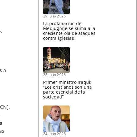
29 julio 2026
La profanación de
Medjugorje se suma a la
e
creciente ola de ataques
contra iglesias
s
a
28 julio 2026
Primer ministro iraquí:
“Los cristianos son una
parte esencial de la
sociedad”
CN),
e
a
as
24 julio 2026