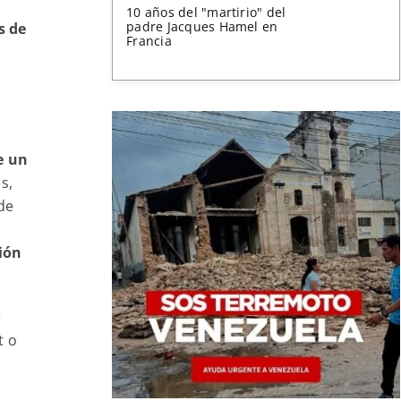
10 años del "martirio" del
padre Jacques Hamel en
s de
Francia
e un
s,
de
ción
r
t o