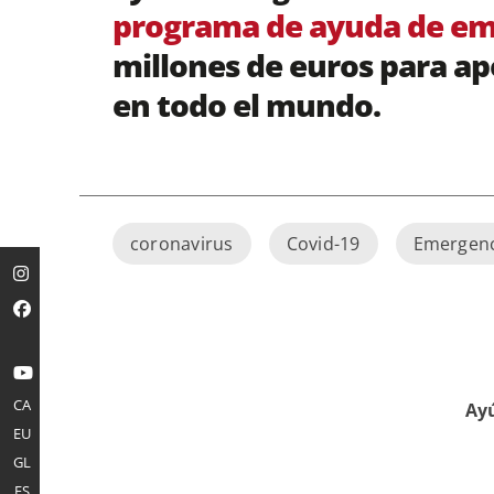
programa de ayuda de eme
millones de euros para apo
en todo el mundo.
coronavirus
Covid-19
Emergenc
CA
Ayú
EU
GL
ES