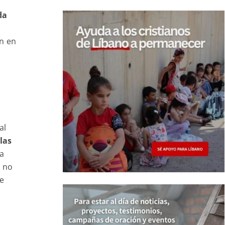
da
wn en
al
las
la
a no
ue