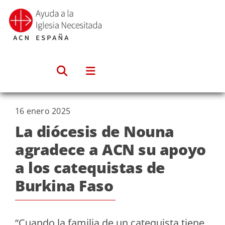
Saltar
al
contenido
16 enero 2025
La diócesis de Nouna
agradece a ACN su apoyo
a los catequistas de
Burkina Faso
“Cuando la familia de un catequista tiene