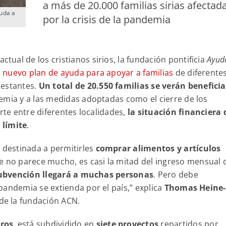
a más de 20.000 familias sirias afectad
yuda a
por la crisis de la pandemia
ctual de los cristianos sirios, la fundación pontificia
Ayud
n
nuevo plan de ayuda para apoyar a familias
de diferente
testantes.
Un total de 20.550 familias se verán benefici
emia y a las medidas adoptadas como el cierre de los
rte entre diferentes localidades,
la situación financiera 
 límite
.
s destinada a permitirles
comprar alimentos y artículos
e no parece mucho, es casi la mitad del ingreso mensual 
ubvención llegará a muchas personas
. Pero debe
pandemia se extienda por el país,” explica
Thomas Heine-
 de la fundación ACN.
ros
, está subdividido en
siete proyectos
repartidos por