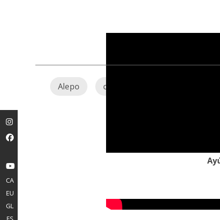
Alepo
coronavirus
Covid-19
Ayú
CA
EU
GL
ES