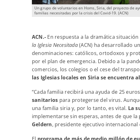
Un grupo de voluntarios en Homs, Siria, del proyecto de a
familias necesitadas por la crisis del Covid-19. (ACN)
ACN.-
En respuesta a la dramática situación a
la Iglesia Necesitada
(ACN) ha desarrollado u
denominaciones: católicos, ortodoxos y pro
por el plan de emergencia. Debido a la pand
comercios, los colegios o el cese del transpo
las Iglesias locales en Siria se encuentra al
“Cada familia recibirá una ayuda de 25 euro
sanitarios
para protegerse del virus. Aunqu
una familia siria y, por lo tanto, es vital.
La s
implementarse sin esperas, antes de que la 
Geldern
, presidente ejecutivo internacional
El
programa de más de medio millón de eu