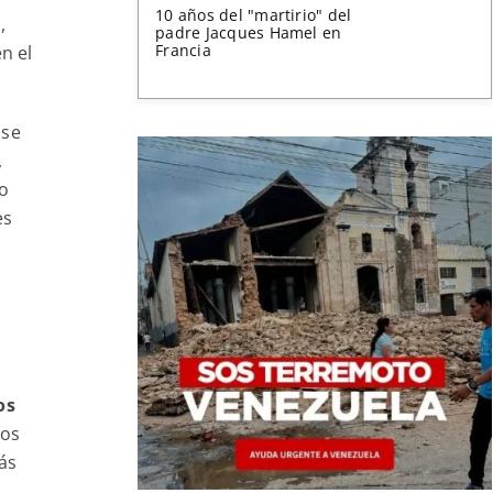
10 años del "martirio" del
,
padre Jacques Hamel en
Francia
en el
 se
,
o
es
os
nos
ás