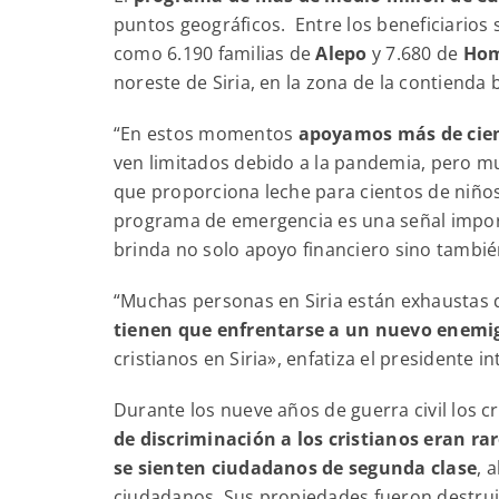
puntos geográficos. Entre los beneficiarios
como 6.190 familias de
Alepo
y 7.680 de
Ho
noreste de Siria, en la zona de la contienda b
“En estos momentos
apoyamos más de cien 
ven limitados debido a la pandemia, pero 
que proporciona leche para cientos de niñ
programa de emergencia es una señal impor
brinda no solo apoyo financiero sino tambi
“Muchas personas en Siria están exhaustas 
tienen que enfrentarse a un nuevo enemigo
cristianos en Siria», enfatiza el presidente i
Durante los nueve años de guerra civil los c
de discriminación a los cristianos eran ra
se sienten ciudadanos de segunda clase
, 
ciudadanos. Sus propiedades fueron destrui