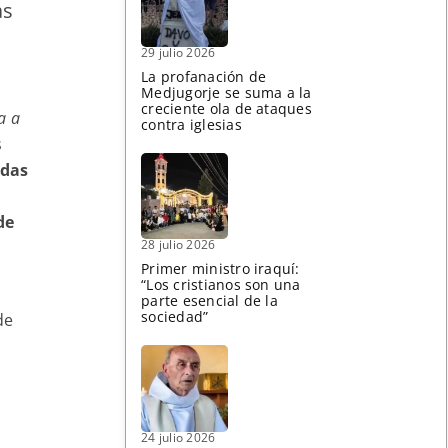
as
29 julio 2026
La profanación de
Medjugorje se suma a la
creciente ola de ataques
a a
contra iglesias
s
adas
de
28 julio 2026
Primer ministro iraquí:
“Los cristianos son una
parte esencial de la
sociedad”
de
24 julio 2026