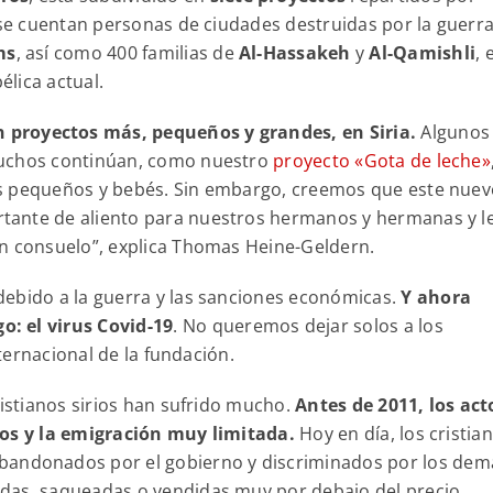
 se cuentan personas de ciudades destruidas por la guerra
ms
, así como 400 familias de
Al-Hassakeh
y
Al-Qamishli
, 
élica actual.
proyectos más, pequeños y grandes, en Siria.
Algunos
muchos continúan, como nuestro
proyecto «Gota de leche»
os pequeños y bebés. Sin embargo, creemos que este nuev
tante de aliento para nuestros hermanos y hermanas y l
én consuelo”, explica Thomas Heine-Geldern.
debido a la guerra y las sanciones económicas.
Y ahora
: el virus Covid-19
. No queremos dejar solos a los
nternacional de la fundación.
ristianos sirios han sufrido mucho.
Antes de 2011, los act
ros y la emigración muy limitada.
Hoy en día, los cristia
abandonados por el gobierno y discriminados por los dem
das, saqueadas o vendidas muy por debajo del precio