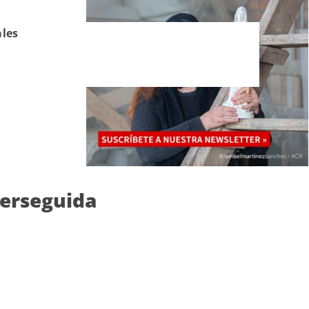
ales
perseguida