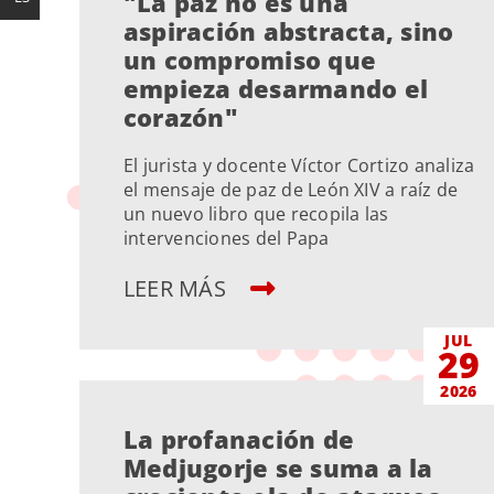
"La paz no es una
aspiración abstracta, sino
un compromiso que
empieza desarmando el
corazón"
El jurista y docente Víctor Cortizo analiza
el mensaje de paz de León XIV a raíz de
un nuevo libro que recopila las
intervenciones del Papa
LEER MÁS
JUL
29
2026
La profanación de
Medjugorje se suma a la