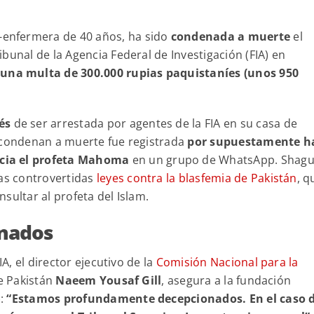
x-enfermera de 40 años, ha sido
condenada a muerte
el
bunal de la Agencia Federal de Investigación (FIA) en
una multa de 300.000 rupias paquistaníes (unos 950
és
de ser arrestada por agentes de la FIA en su casa de
a condenan a muerte fue registrada
por supuestamente h
cia el profeta Mahoma
en un grupo de WhatsApp. Shagu
las controvertidas
leyes contra la blasfemia de Pakistán
, q
sultar al profeta del Islam.
nados
IA, el director ejecutivo de la
Comisión Nacional para la
de Pakistán
Naeem Yousaf Gill
, asegura a la fundación
):
“Estamos profundamente decepcionados. En el caso 