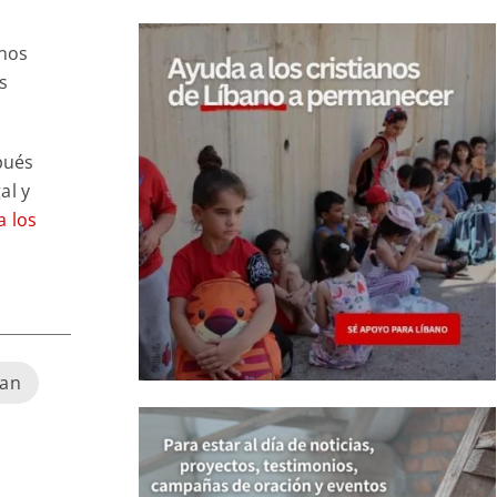
unos
s
pués
al y
a los
ran