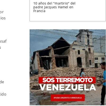
10 años del "martirio" del
padre Jacques Hamel en
Francia
or
rios
usaf
s
 de
tido