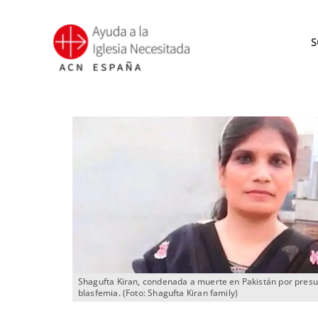
Saltar
al
S
contenido
Shagufta Kiran, condenada a muerte en Pakistán por pres
blasfemia. (Foto: Shagufta Kiran family)