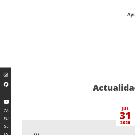
Ayú
Actualida
JUL
CA
31
EU
2026
GL
ES