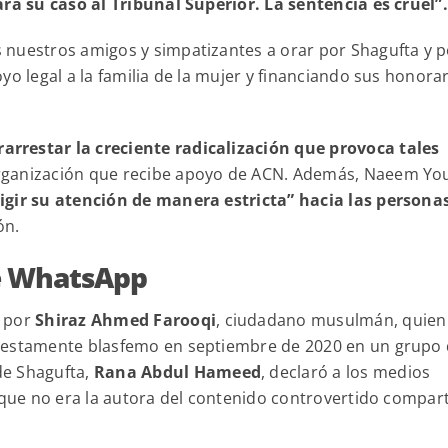
ará su caso al Tribunal Superior. La sentencia es cruel”.
 nuestros amigos y simpatizantes a orar por Shagufta y p
yo legal a la familia de la mujer y financiando sus honora
rarrestar la creciente radicalización que provoca tales
, organización que recibe apoyo de ACN. Además, Naeem Yo
rigir su atención de manera estricta” hacia las persona
ón.
e WhatsApp
a por
Shiraz Ahmed Farooqi
, ciudadano musulmán, quien
puestamente blasfemo en septiembre de 2020 en un grupo
de Shagufta,
Rana Abdul Hameed
, declaró a los medios
n que no era la autora del contenido controvertido compar