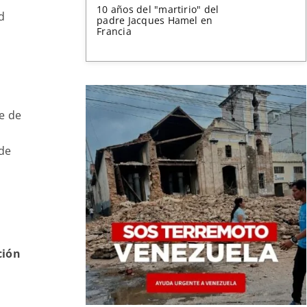
10 años del "martirio" del
d
padre Jacques Hamel en
Francia
e de
 de
ción