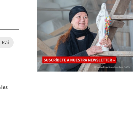
 Rai
ales