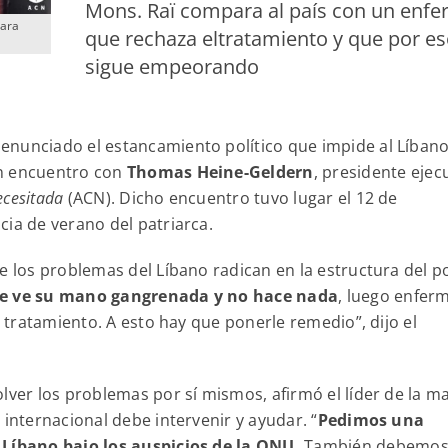
Mons. Raï compara al país con un enf
hara
que rechaza eltratamiento y que por es
sigue empeorando
 denunciado el estancamiento político que impide al Líban
un encuentro con
Thomas Heine-Geldern
, presidente ejec
ecesitada
(ACN). Dicho encuentro tuvo lugar el 12 de
cia de verano del patriarca.
e los problemas del Líbano radican en la estructura del p
ue ve su mano gangrenada y no hace nada
, luego enfer
r tratamiento. A esto hay que ponerle remedio”, dijo el
lver los problemas por sí mismos, afirmó el líder de la m
 internacional debe intervenir y ayudar. “
Pedimos una
 Líbano bajo los auspicios de la ONU.
También debemo