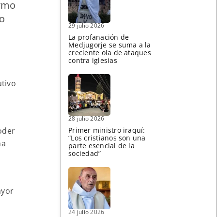
ermo
o
29 julio 2026
La profanación de
Medjugorje se suma a la
creciente ola de ataques
contra iglesias
o
utivo
28 julio 2026
oder
Primer ministro iraquí:
“Los cristianos son una
ma
parte esencial de la
sociedad”
ayor
24 julio 2026
s