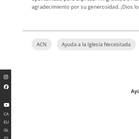
agradecimiento por su generosidad. ¡Dios l
ACN
Ayuda a la Iglesia Necesitada
Ayú
CA
EU
GL
ES