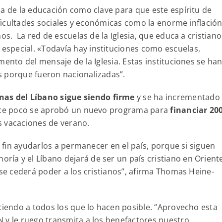
ia de la educación como clave para que este espíritu de
dificultades sociales y económicas como la enorme inflació
os. La red de escuelas de la Iglesia, que educa a cristiano
special. «Todavía hay instituciones como escuelas,
mento del mensaje de la Iglesia. Estas instituciones se ha
s porque fueron nacionalizadas”.
nas del Líbano sigue siendo firme
y se ha incrementado
Hace poco se aprobó un nuevo programa para
financiar 20
las vacaciones de verano.
r fin ayudarlos a permanecer en el país, porque si siguen
ía y el Líbano dejará de ser un país cristiano en Orient
 se cederá poder a los cristianos”, afirma Thomas Heine-
ciendo a todos los que lo hacen posible. “Aprovecho esta
 y le ruego transmita a los benefactores nuestro