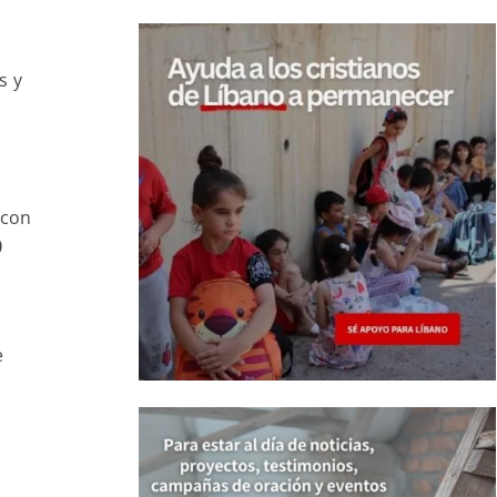
n
s y
n
 con
0
e