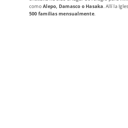
como
Alepo, Damasco o Hasaka
. Allí la I
500 familias mensualmente
.