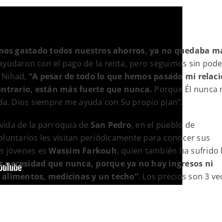
amos gastado todos nuestros ahorros, ya no quedaba m
yudaron con el pago de la renta, pero seguimos sin pode
a Nihad,
“A pesar de todo lo que hemos pasado mi relac
contrario, están más fuerte que nunca.
Porque Él nunca
a. Dios siempre me ayuda con Su propio plan”.
 vida de la parroquia de
San Pedro
, en el pueblo de
oluntarios les visitan periódicamente para conocer sus
s jóvenes es
Wassim Farkouh
, quien también ha sufrido 
 necesidad que nunca, porque ya no hay ingresos ni
o alimentos, medicinas y un techo”
. Los precios son 3 ve