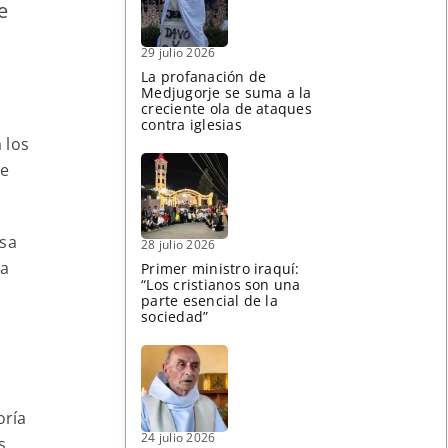
e
29 julio 2026
La profanación de
Medjugorje se suma a la
creciente ola de ataques
contra iglesias
 los
ce
asa
28 julio 2026
ña
Primer ministro iraquí:
“Los cristianos son una
parte esencial de la
sociedad”
oría
24 julio 2026
s,