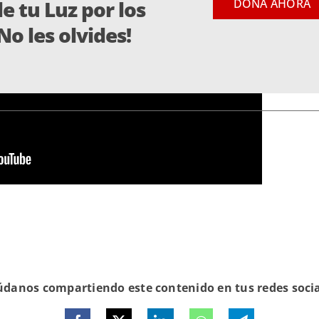
e tu Luz por los
DONA AHORA
¡No les olvides!
nos perseguidos
familias desplazadas
danos compartiendo este contenido en tus redes soci