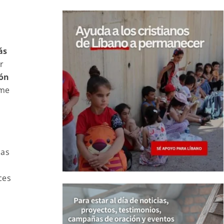
ás
r
ión
 me
las
ces