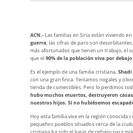
ACN.-
Las familias en Siria están viviendo 
guerra
, las cifras de paro son desorbitante
más afortunados que tienen un trabajo, el 
que el
90% de la población viva por debajo
Es el ejemplo de una familia cristiana,
Shadi
con una gran finca. Teníamos nogales y oli
tienda de comestibles. Pero lo perdimos tod
hubo muchos muertos, destruyeron casas 
nuestros hijos. Si no hubiésemos escapad
Hoy esta familia vive en la región conocida 
pequeños pueblos situados cerca de la ciuda
cristiana ha sido el lugar de refugio para m