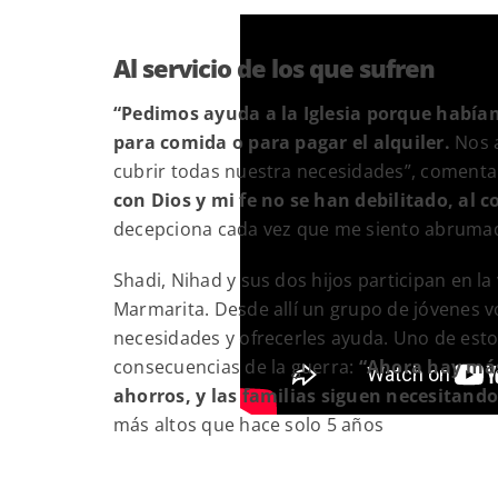
Al servicio de los que sufren
“Pedimos ayuda a la Iglesia porque habí
para comida o para pagar el alquiler.
Nos a
cubrir todas nuestra necesidades”, coment
con Dios y mi fe no se han debilitado, al 
decepciona cada vez que me siento abrumad
Shadi, Nihad y sus dos hijos participan en la
Marmarita. Desde allí un grupo de jóvenes v
necesidades y ofrecerles ayuda. Uno de esto
consecuencias de la guerra:
“Ahora hay más
ahorros, y las familias siguen necesitand
más altos que hace solo 5 años