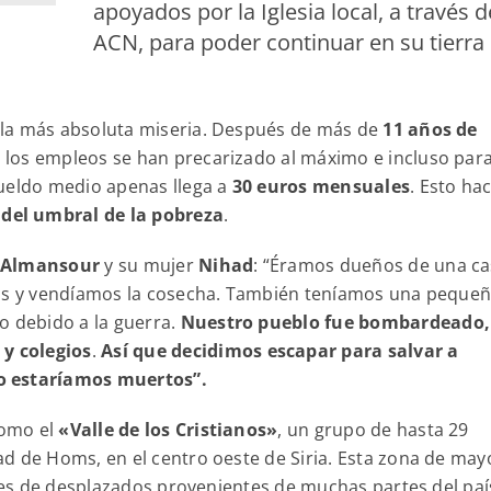
apoyados por la Iglesia local, a través d
ACN, para poder continuar en su tierra
en la más absoluta miseria. Después de más de
11 años de
s, los empleos se han precarizado al máximo e incluso para
sueldo medio apenas llega a
30 euros mensuales
. Esto ha
 del umbral de la pobreza
.
 Almansour
y su mujer
Nihad
: “Éramos dueños de una c
vos y vendíamos la cosecha. También teníamos una peque
o debido a la guerra.
Nuestro pueblo fue bombardeado,
y colegios
.
Así que decidimos escapar para salvar a
o estaríamos muertos”.
como el
«Valle de los Cristianos»
, un grupo de hasta 29
d de Homs, en el centro oeste de Siria. Esta zona de may
iles de desplazados provenientes de muchas partes del paí