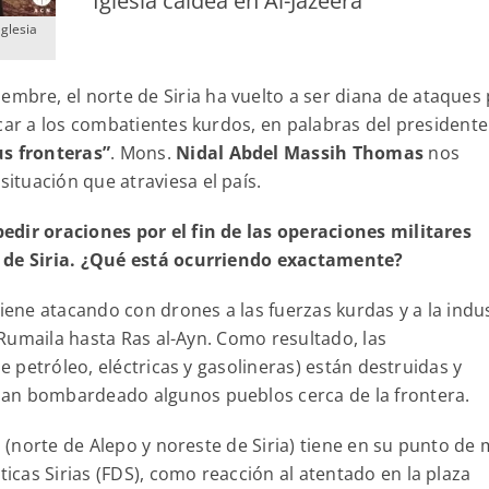
Iglesia caldea en Al-Jazeera
Iglesia
embre, el norte de Siria ha vuelto a ser diana de ataques
car a los combatientes kurdos, en palabras del presidente
us fronteras”
. Mons.
Nidal Abdel Massih Thomas
nos
tuación que atraviesa el país.
edir oraciones por el fin de las operaciones militares
e de Siria. ¿Qué está ocurriendo exactamente?
viene atacando con drones a las fuerzas kurdas y a la indu
y Rumaila hasta Ras al-Ayn. Como resultado, las
de petróleo, eléctricas y gasolineras) están destruidas y
han bombardeado algunos pueblos cerca de la frontera.
o (norte de Alepo y noreste de Siria) tiene en su punto de 
cas Sirias (FDS), como reacción al atentado en la plaza