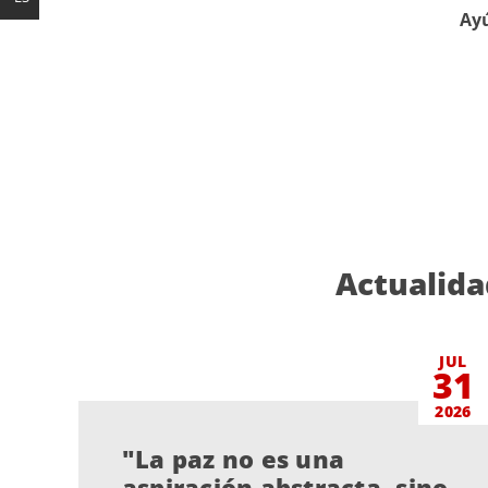
Ayú
Actualida
JUL
31
2026
"La paz no es una
aspiración abstracta, sino