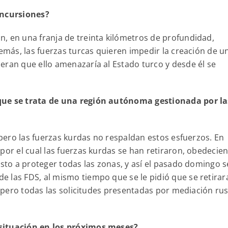
incursiones?
, en una franja de treinta kilómetros de profundidad,
demás, las fuerzas turcas quieren impedir la creación de u
eran que ello amenazaría al Estado turco y desde él se
que se trata de una región autónoma gestionada por la
, pero las fuerzas kurdas no respaldan estos esfuerzos. En
por el cual las fuerzas kurdas se han retiraron, obedecie
esto a proteger todas las zonas, y así el pasado domingo s
 las FDS, al mismo tiempo que se le pidió que se retirar
), pero todas las solicitudes presentadas por mediación ru
 situación en los próximos meses?