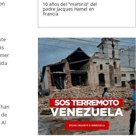
ron
10 años del "martirio" del
padre Jacques Hamel en
Francia
nte
as
amer
uida
 han
 de
 Al