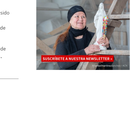
 sido
 de
 de
.