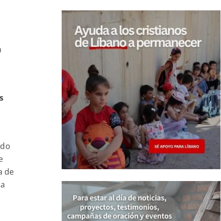
n
s
ndo
e
a de
sa