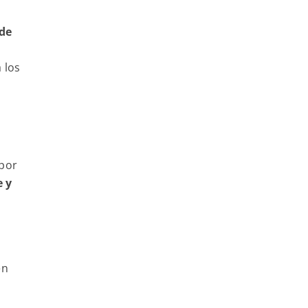
de
 los
 por
 y
en