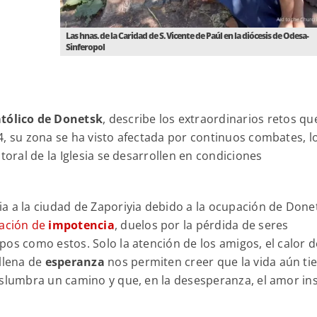
Las hnas. de la Caridad de S. Vicente de Paúl en la diócesis de Odesa-
Sinferopol
tólico de Donetsk
, describe los extraordinarios retos qu
4, su zona se ha visto afectada por continuos combates, l
toral de la Iglesia se desarrollen en condiciones
a a la ciudad de Zaporiyia debido a la ocupación de Done
ación de
impotencia
, duelos por la pérdida de seres
os como estos. Solo la atención de los amigos, el calor d
 llena de
esperanza
nos permiten creer que la vida aún ti
islumbra un camino y que, en la desesperanza, el amor in