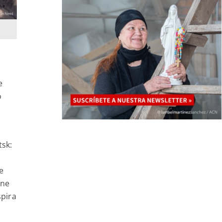
e
o
tsk:
e
ene
spira