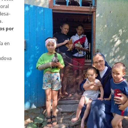
toral
desa-
a.
os por
ía en
Sudova