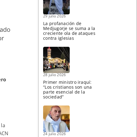
29 julio 2026
La profanación de
iado
Medjugorje se suma a la
creciente ola de ataques
or
contra iglesias
28 julio 2026
ero
Primer ministro iraquí:
“Los cristianos son una
parte esencial de la
,
sociedad”
 la
 ACN
24 julio 2026