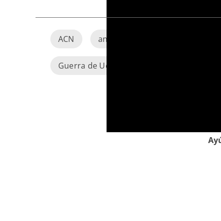
ACN
aniversario
apoyo a sacer
Guerra de Ucrania
seminaristas
Ayú