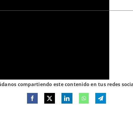
dotes
diócesis de Járkov-Zaporiyia
trauma
danos compartiendo este contenido en tus redes soci