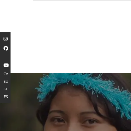
CA
EU
GL
ES