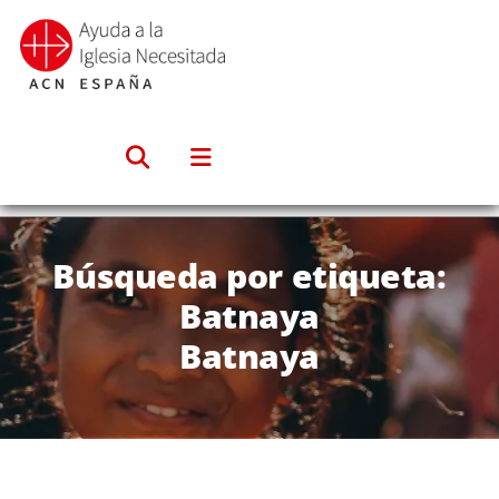
Saltar
al
contenido
Búsqueda por etiqueta:
Batnaya
Batnaya