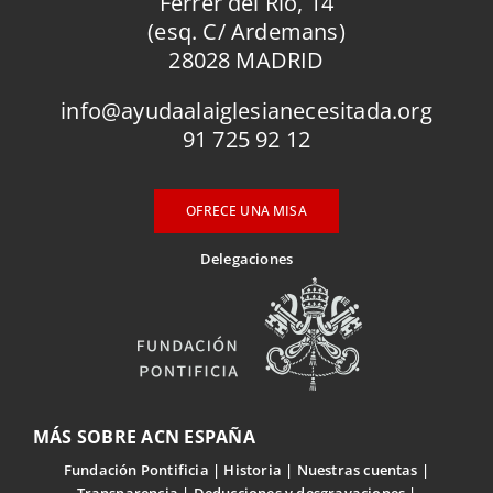
Ferrer del Río, 14
(esq. C/ Ardemans)
28028 MADRID
info@ayudaalaiglesianecesitada.org
91 725 92 12
OFRECE UNA MISA
Delegaciones
MÁS SOBRE ACN ESPAÑA
Fundación Pontificia
Historia
Nuestras cuentas
Transparencia
Deducciones y desgravaciones