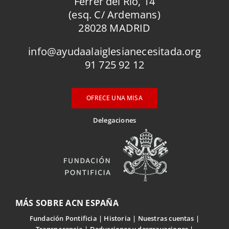
Ferrer del Río, 14
(esq. C/ Ardemans)
28028 MADRID
info@ayudaalaiglesianecesitada.org
91 725 92 12
OFRECE UNA MISA
Delegaciones
MÁS SOBRE ACN ESPAÑA
Fundación Pontificia
Historia
Nuestras cuentas
Transparencia
Deducciones y desgravaciones