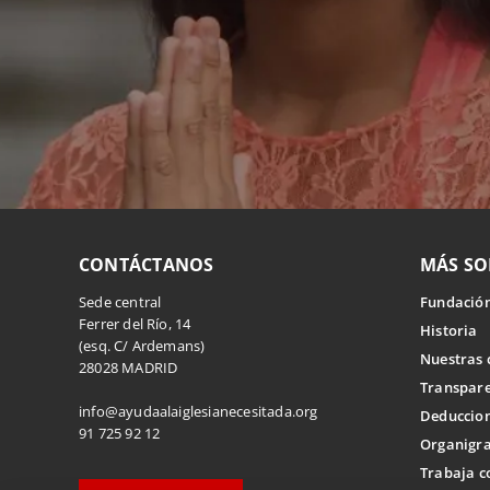
CONTÁCTANOS
MÁS SO
Sede central
Fundación
Ferrer del Río, 14
Historia
(esq. C/ Ardemans)
Nuestras 
28028 MADRID
Transpar
info@ayudaalaiglesianecesitada.org
Deduccion
91 725 92 12
Organigr
Trabaja c