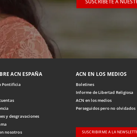
SUSCRÍBETE A NUES
BRE ACN ESPAÑA
ACN EN LOS MEDIOS
 Pontificia
Boletines
Informe de Libertad Religiosa
cuentas
ACN en los medios
encia
Perseguidos pero no olvidados
es y desgravaciones
ama
on nosotros
SUSCRIBIRME A LA NEWSLETT