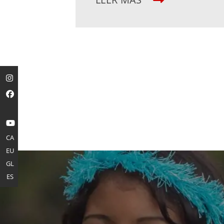
CA
EU
GL
ES