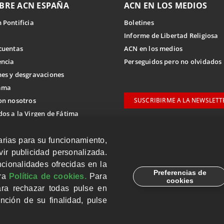
BRE ACN ESPAÑA
ACN EN LOS MEDIOS
 Pontificia
Boletines
Informe de Libertad Religiosa
cuentas
ACN en los medios
encia
Perseguidos pero no olvidados
es y desgravaciones
ama
on nosotros
SUSCRIBIRME A LA NEWSLETT
os a la Virgen de Fátima
arias para su funcionamiento,
ternacional
ir publicidad personalizada.
citar ayuda
cionalidades ofrecidas en la
Preferencias de
tra
Política de cookies.
Para
cookies
ara rechazar todas pulse en
nción de su finalidad, pulse
CUENTAS BANCARIAS PARA DONAR