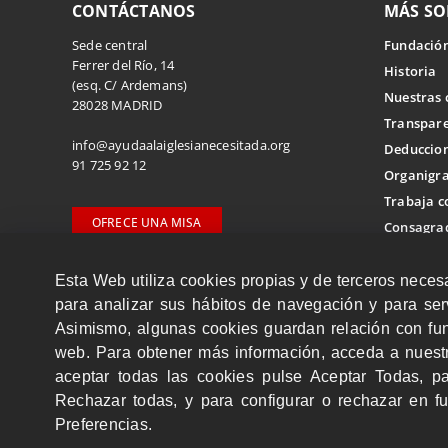
CONTÁCTANOS
MÁS SO
Sede central
Fundación
Ferrer del Río, 14
Historia
(esq. C/ Ardemans)
Nuestras 
28028 MADRID
Transpar
info@ayudaalaiglesianecesitada.org
Deduccion
91 725 92 12
Organigr
Trabaja c
OFRECE UNA MISA
Consagrad
Delegaciones
Esta Web utiliza cookies propias y de terceros neces
ACN In
para analizar sus hábitos de navegación y para serv
Cómo soli
Asimismo, algunas cookies guardan relación con fun
web. Para obtener más información, acceda a nues
aceptar todas las cookies pulse Aceptar Todas, p
Rechazar todas, y para configurar o rechazar en fu
Preferencias.