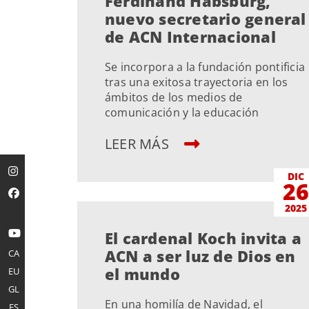
Ferdinand Habsburg,
nuevo secretario general
de ACN Internacional
Se incorpora a la fundación pontificia
tras una exitosa trayectoria en los
ámbitos de los medios de
comunicación y la educación
LEER MÁS
DIC
2
2025
El cardenal Koch invita a
ACN a ser luz de Dios en
CA
el mundo
EU
GL
En una homilía de Navidad, el
ES