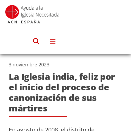
Saltar
al
contenido
3 noviembre 2023
La Iglesia india, feliz por
el inicio del proceso de
canonización de sus
mártires
En agosto de 2008, el distrito de