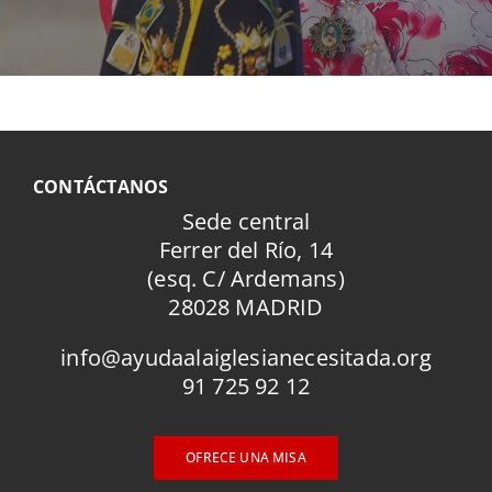
CONTÁCTANOS
Sede central
Ferrer del Río, 14
(esq. C/ Ardemans)
28028 MADRID
info@ayudaalaiglesianecesitada.org
91 725 92 12
OFRECE UNA MISA