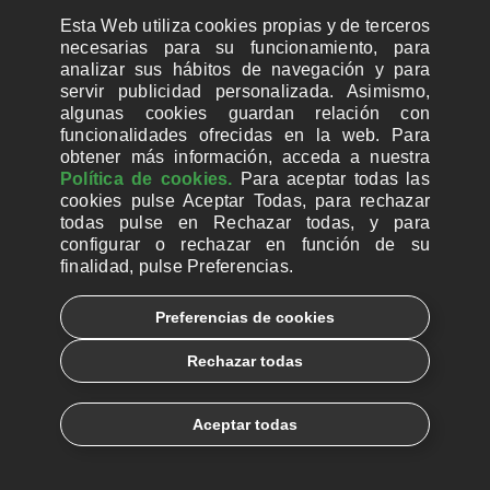
Cortizo analiza el mensaje de
paz de León XIV a raíz de un
Esta Web utiliza cookies propias y de terceros
necesarias para su funcionamiento, para
nuevo libro que recopila las
analizar sus hábitos de navegación y para
intervenciones del Papa
servir publicidad personalizada. Asimismo,
algunas cookies guardan relación con
LEER MÁS
funcionalidades ofrecidas en la web. Para
obtener más información, acceda a nuestra
NOV
Política de cookies.
Para aceptar todas las
04
cookies pulse Aceptar Todas, para rechazar
todas pulse en Rechazar todas, y para
2025
configurar o rechazar en función de su
Ucrania. “Estamos
finalidad, pulse Preferencias.
dolidos, pero tenemos
que seguir viviendo”
Preferencias de cookies
Rechazar todas
En Járkov, diócesis situada en
la zona de guerra de Ucrania, la
Iglesia se dedica a curar a
Aceptar todas
soldados y civiles
traumatizados