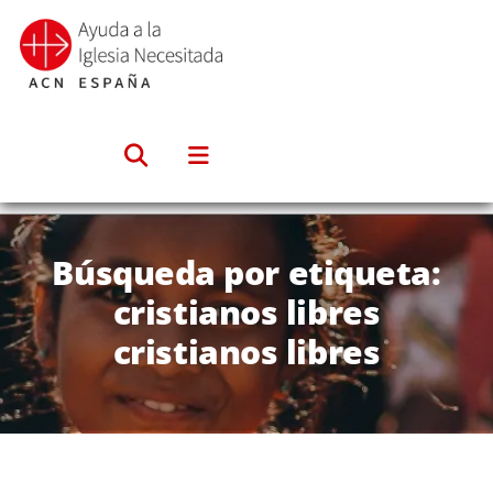
Saltar
al
contenido
Búsqueda por etiqueta:
cristianos libres
cristianos libres