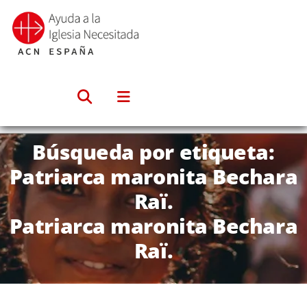
Saltar
al
contenido
Búsqueda por etiqueta:
Patriarca maronita Bechara
Raï.
Patriarca maronita Bechara
Raï.